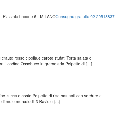
Piazzale bacone 6 - MILANO
Consegne gratuite 02 29518837
auto rosso,cipolla,e carote stufati Torta salata di
 con il codino Ossobuco in gremolada Polpette di […]
ino,zucca e coste Polpette di riso basmati con verdure e
a di mele mercoledi’ 3 Raviolo […]