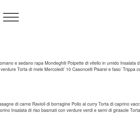
no e sedano rapa Mondeghili Polpette di vitello in umido Insalata di cr
n verdure Torta di mele Mercoledi’ 10 Casoncelli Pisarei e faso’ Trippa
agne di carne Ravioli di borragine Pollo al curry Torta di caprino vacc
orino Insalata di riso basmati con verdure verdi e semi di girasole Tort