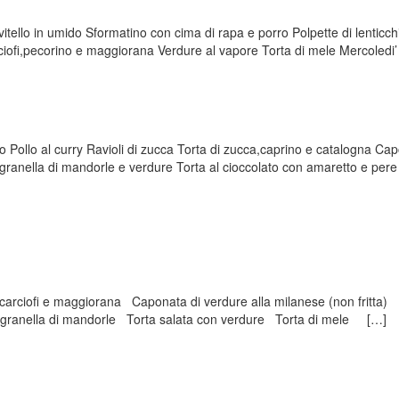
vitello in umido Sformatino con cima di rapa e porro Polpette di lenticc
ciofi,pecorino e maggiorana Verdure al vapore Torta di mele Mercoledi’
o Pollo al curry Ravioli di zucca Torta di zucca,caprino e catalogna Cap
granella di mandorle e verdure Torta al cioccolato con amaretto e pere 
arciofi e maggiorana Caponata di verdure alla milanese (non fritta)
e granella di mandorle Torta salata con verdure Torta di mele […]