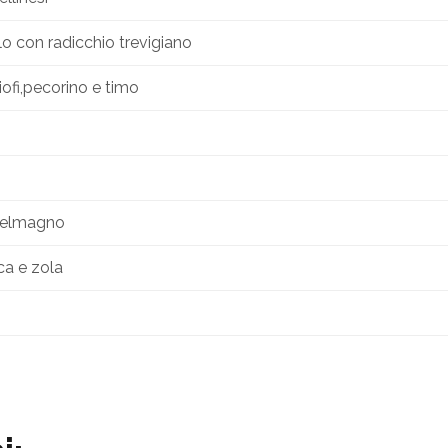
llo con radicchio trevigiano
iofi,pecorino e timo
stelmagno
ca e zola