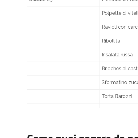
Polpette di vite
Ravioli con carc
Ribollita
Insalata russa
Brioches al ca
Sformatino zuc
Torta Barozzi