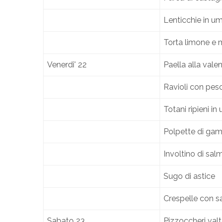
Lenticchie in u
Torta limone e
Venerdi' 22
Paella alla vale
Ravioli con pes
Totani ripieni in
Polpette di ga
Involtino di sa
Sugo di astice
Crespelle con s
Sabato 23
Pizzoccheri valte