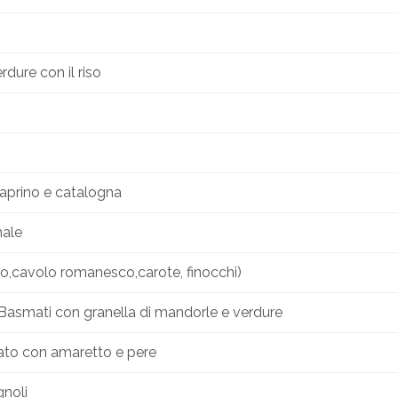
rdure con il riso
caprino e catalogna
nale
vo,cavolo romanesco,carote, finocchi)
o Basmati con granella di mandorle e verdure
lato con amaretto e pere
gnoli