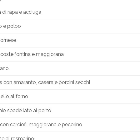
 di rapa e acciuga
o e polpo
vornese
coste,fontina e maggiorana
iano
is con amaranto, casera e porcini secchi
ello al forno
chio spadellato al porto
on carciofi, maggiorana e pecorino
ne al rosmarino