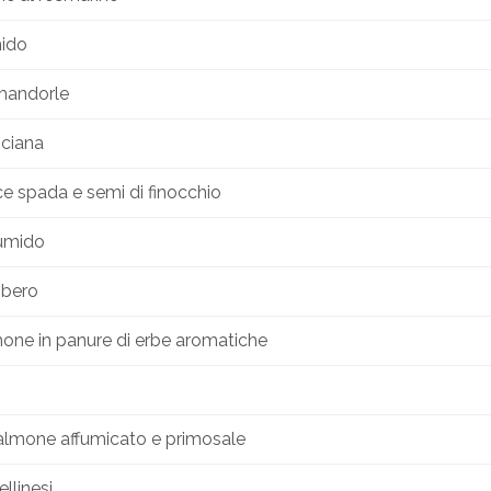
mido
 mandorle
nciana
ce spada e semi di finocchio
 umido
mbero
lmone in panure di erbe aromatiche
almone affumicato e primosale
llinesi