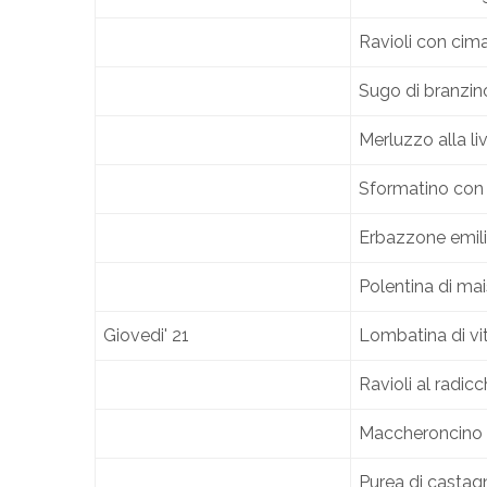
Ravioli con cima
Sugo di branzin
Merluzzo alla li
Sformatino con 
Erbazzone emil
Polentina di ma
Giovedi' 21
Lombatina di vit
Ravioli al radic
Maccheroncino c
Purea di castag