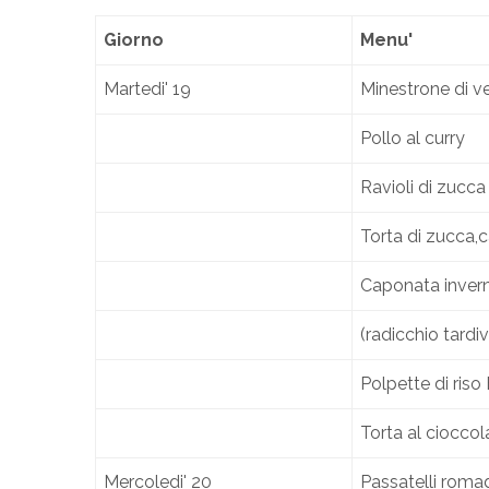
Giorno
Menu'
Martedi' 19
Minestrone di ve
Pollo al curry
Ravioli di zucca
Torta di zucca,
Caponata inver
(radicchio tardi
Polpette di ris
Torta al ciocco
Mercoledi' 20
Passatelli roma