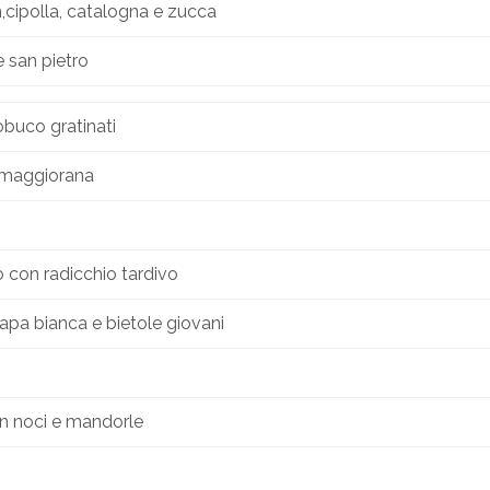
n,cipolla, catalogna e zucca
 san pietro
obuco gratinati
e maggiorana
lo con radicchio tardivo
,rapa bianca e bietole giovani
n noci e mandorle