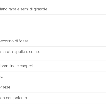
dano rapa e semi di girasole
ecorino di fossa
,carota,cipolla e crauto
 branzino e capperi
na
ornese
ido con polenta