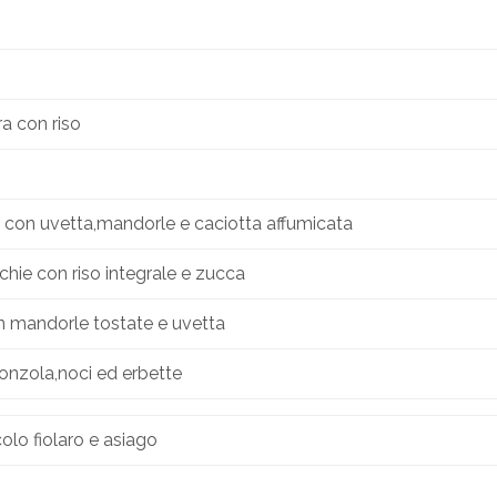
a con riso
a con uvetta,mandorle e caciotta affumicata
cchie con riso integrale e zucca
n mandorle tostate e uvetta
onzola,noci ed erbette
olo fiolaro e asiago