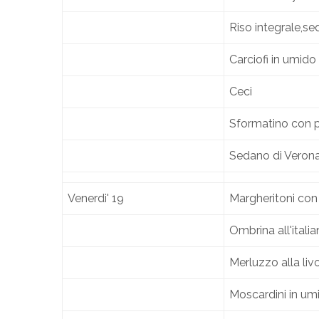
Riso integrale,se
Carciofi in umido
Ceci
Sformatino con p
Sedano di Verona
Venerdi' 19
Margheritoni con
Ombrina all'italia
Merluzzo alla liv
Moscardini in um