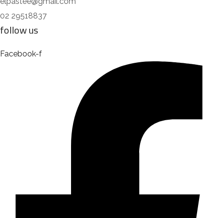
elpastee@gmail.com
02 29518837
follow us
Facebook-f