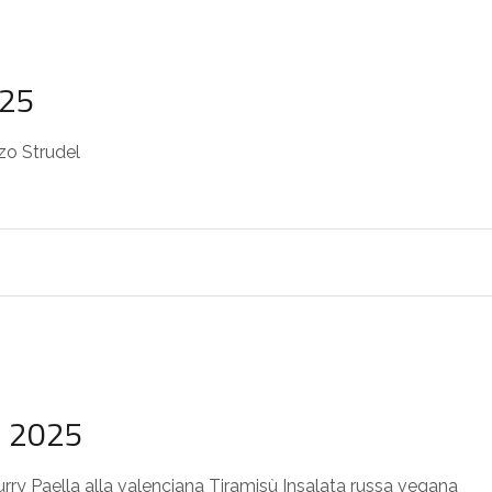
025
zo Strudel
o 2025
urry Paella alla valenciana Tiramisù Insalata russa vegana