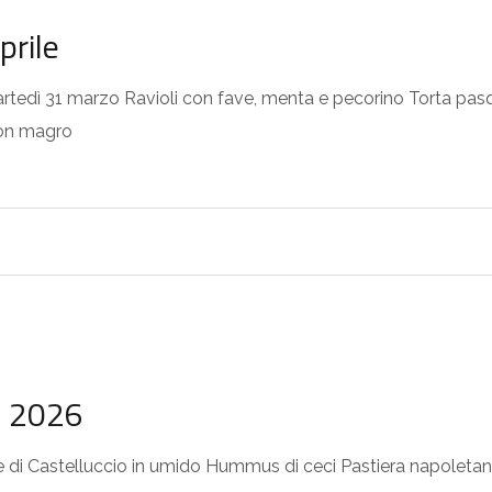
prile
martedì 31 marzo Ravioli con fave, menta e pecorino Torta pasq
pon magro
o 2026
 di Castelluccio in umido Hummus di ceci Pastiera napoletana