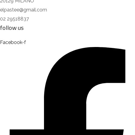
20129 MILANO
elpastee@gmail.com
02 29518837
follow us
Facebook-f