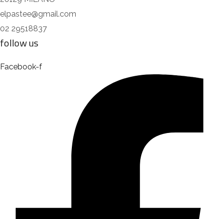
elpastee@gmail.com
02 29518837
follow us
Facebook-f