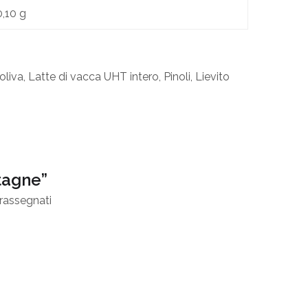
0,10 g
oliva,
Latte
di vacca UHT intero, Pinoli, Lievito
tagne”
rassegnati