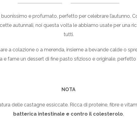
buonissimo e profumato, perfetto per celebrare l’autunno. Con i
icette autunnali, noi questa volta le abbiamo usate per una ri
tutti.
are a colazione o a merenda, insieme a bevande calde o spre
 e farne un dessert di fine pasto sfizioso e originale, perfetto 
NOTA
tura delle castagne essiccate. Ricca di proteine, fibre e vitam
batterica intestinale e contro il colesterolo
.