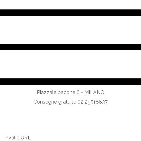
Piazzale bacone 6 - MILANO
Consegne gratuite 02 29518837
MENU SETTIMANALI
invalid URL