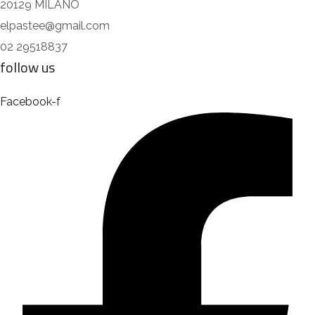
20129 MILANO
elpastee@gmail.com
02 29518837
follow us
Facebook-f