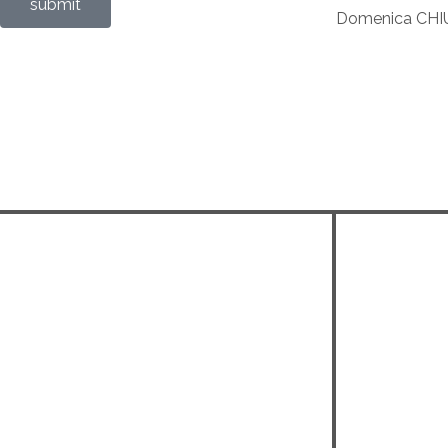
submit
Domenica CH