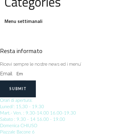
Categories
Menu settimanali
Resta informato
Ricevi sempre le nostre news ed i menu’
Email
SUBMIT
Orari di apertura:
Lunedi': 15,30 - 19.30
Mart.- Ven. : 9.30-14.00 16.00-19.30
Sabato : 9.30 - 14 16.00 - 19.00
Domenica CHIUSO
Piazzale Bacone 6