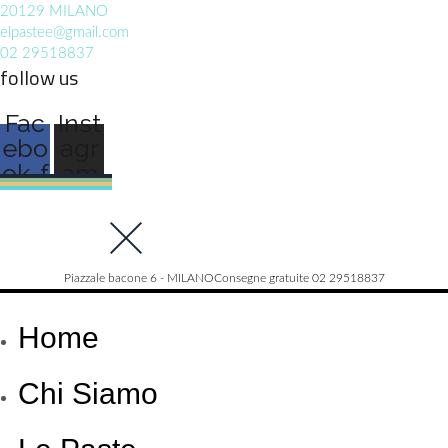
20129 MILANO
elpastee@gmail.com
02 29518837
follow us
Fac
Inst
ebo
agr
ok-f
am
Piazzale bacone 6 - MILANO
Consegne gratuite 02 29518837
Home
Chi Siamo