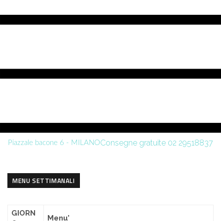
Consegne gratuite 02 29518837
Piazzale bacone 6 - MILANO
MENU SETTIMANALI
GIORN
Menu’