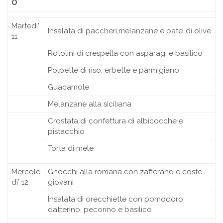
O
Martedi’
Insalata di paccheri,melanzane e pate’ di olive
11
Rotolini di crespella con asparagi e basilico
Polpette di riso, erbette e parmigiano
Guacamole
Melanzane alla siciliana
Crostata di confettura di albicocche e
pistacchio
Torta di mele
Mercole
Gnocchi alla romana con zafferano e coste
di’ 12
giovani
Insalata di orecchiette con pomodoro
datterino, pecorino e basilico