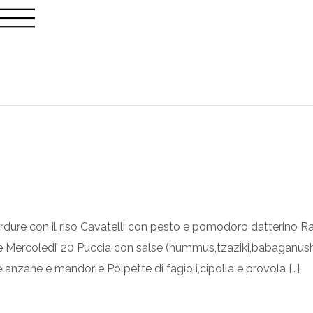
ure con il riso Cavatelli con pesto e pomodoro datterino Rav
Mercoledi’ 20 Puccia con salse (hummus,tzaziki,babaganush) 
anzane e mandorle Polpette di fagioli,cipolla e provola […]