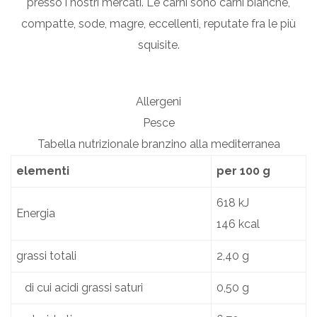
presso i nostri mercati. Le carni sono carni bianche,
compatte, sode, magre, eccellenti, reputate fra le più
squisite.
Allergeni
Pesce
Tabella nutrizionale branzino alla mediterranea
elementi
per 100 g
618 kJ
Energia
146 kcal
grassi totali
2,40 g
di cui acidi grassi saturi
0,50 g