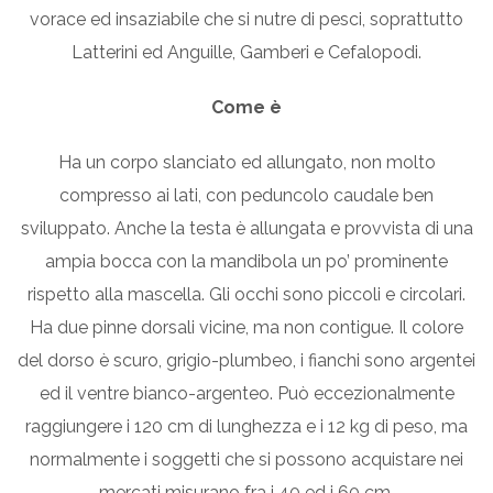
vorace ed insaziabile che si nutre di pesci, soprattutto
Latterini ed Anguille, Gamberi e Cefalopodi.
Come è
Ha un corpo slanciato ed allungato, non molto
compresso ai lati, con peduncolo caudale ben
sviluppato. Anche la testa è allungata e provvista di una
ampia bocca con la mandibola un po’ prominente
rispetto alla mascella. Gli occhi sono piccoli e circolari.
Ha due pinne dorsali vicine, ma non contigue. Il colore
del dorso è scuro, grigio-plumbeo, i fianchi sono argentei
ed il ventre bianco-argenteo. Può eccezionalmente
raggiungere i 120 cm di lunghezza e i 12 kg di peso, ma
normalmente i soggetti che si possono acquistare nei
mercati misurano fra i 40 ed i 60 cm.