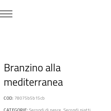
Branzino alla
mediterranea
COD:
78075b5b15cb
CATEGORIE:
Secondi di pesce
,
Secondi piatti