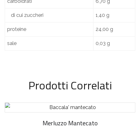
carboidrati
6,70 g
di cui zuccheri
1,40 g
proteine
24,00 g
sale
0,03 g
Prodotti Correlati
Merluzzo Mantecato