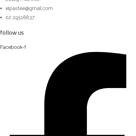
elpastee@gmail.com
02 29518837
follow us
Facebook-f