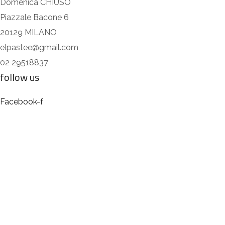
Domenica CHIUSO
Piazzale Bacone 6
20129 MILANO
elpastee@gmail.com
02 29518837
follow us
Facebook-f