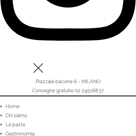
Piazzale bacone 6 - MILANO
Consegne gratuite 02 29518837
Home
Chi siamo
Le paste
Gastronomia