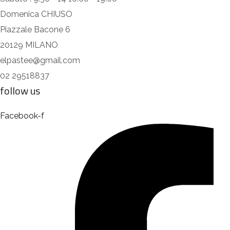
Domenica CHIUSO
Piazzale Bacone 6
20129 MILANO
elpastee@gmail.com
02 29518837
follow us
Facebook-f