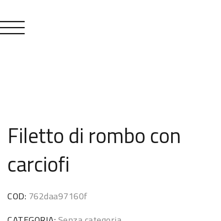
Filetto di rombo con
carciofi
COD:
762daa97160f
CATEGORIA:
Senza categoria