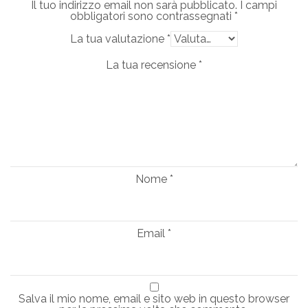
Il tuo indirizzo email non sarà pubblicato.
I campi
obbligatori sono contrassegnati
*
La tua valutazione
*
La tua recensione
*
Nome
*
Email
*
Salva il mio nome, email e sito web in questo browser