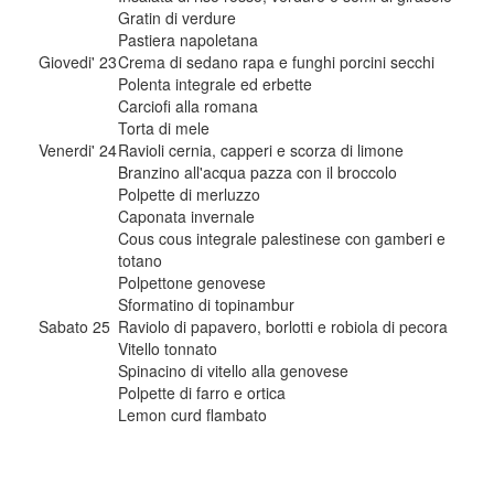
Gratin di verdure
Pastiera napoletana
Giovedi' 23
Crema di sedano rapa e funghi porcini secchi
Polenta integrale ed erbette
Carciofi alla romana
Torta di mele
Venerdi' 24
Ravioli cernia, capperi e scorza di limone
Branzino all'acqua pazza con il broccolo
Polpette di merluzzo
Caponata invernale
Cous cous integrale palestinese con gamberi e
totano
Polpettone genovese
Sformatino di topinambur
Sabato 25
Raviolo di papavero, borlotti e robiola di pecora
Vitello tonnato
Spinacino di vitello alla genovese
Polpette di farro e ortica
Lemon curd flambato