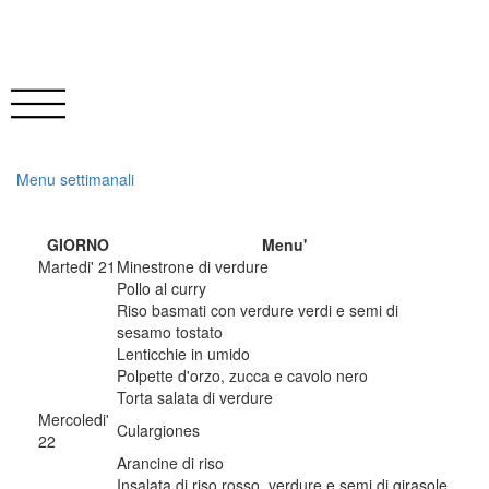
Menu settimanali
GIORNO
Menu'
Martedi' 21
Minestrone di verdure
Pollo al curry
Riso basmati con verdure verdi e semi di
sesamo tostato
Lenticchie in umido
Polpette d'orzo, zucca e cavolo nero
Torta salata di verdure
Mercoledi'
Culargiones
22
Arancine di riso
Insalata di riso rosso, verdure e semi di girasole